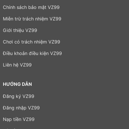
Chính sách bảo mật VZ99
Miễn trừ trách nhiệm VZ99
Giới thiệu VZ99
Chơi có trách nhiệm VZ99
Điều khoản điều kiện VZ99
Liên hệ VZ99
HƯỚNG DẪN
Đăng ký VZ99
Đăng nhập VZ99
Nạp tiền VZ99