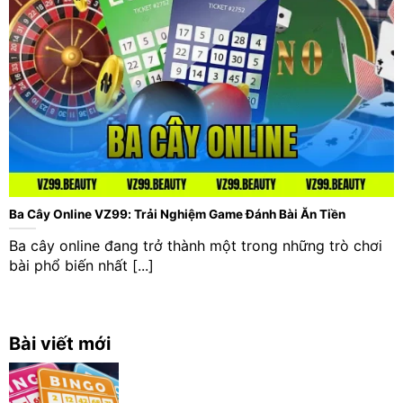
ba cây online
Ba Cây Online VZ99: Trải Nghiệm Game Đánh Bài Ăn Tiền
Ba cây online đang trở thành một trong những trò chơi
bài phổ biến nhất [...]
Bài viết mới