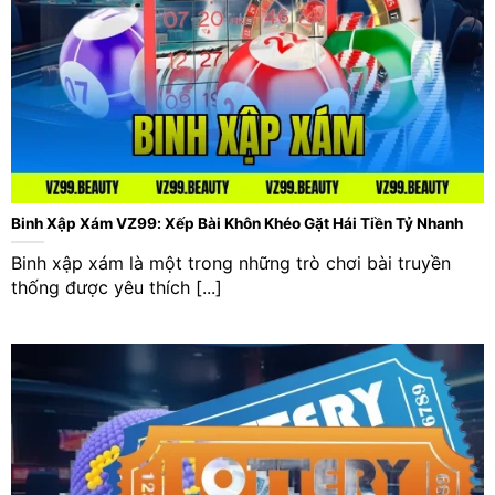
binh xập xám
Binh Xập Xám VZ99: Xếp Bài Khôn Khéo Gặt Hái Tiền Tỷ Nhanh
Binh xập xám là một trong những trò chơi bài truyền
thống được yêu thích [...]