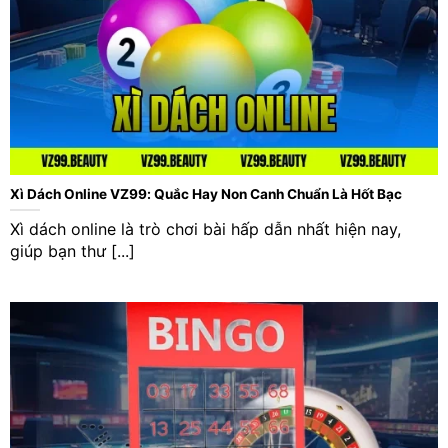
xì dách online
Xì Dách Online VZ99: Quắc Hay Non Canh Chuẩn Là Hốt Bạc
Xì dách online là trò chơi bài hấp dẫn nhất hiện nay,
giúp bạn thư [...]