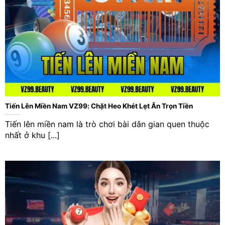
tiến lên miền nam
Tiến Lên Miền Nam VZ99: Chặt Heo Khét Lẹt Ăn Trọn Tiền
Tiến lên miền nam là trò chơi bài dân gian quen thuộc
nhất ở khu [...]