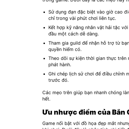
Sử dụng đạn đặc biệt vào giờ cao đi
chỉ trong vài phút chơi liên tục.
Kết hợp kỹ năng nhân vật hải tặc với
đầu một cách dễ dàng.
Tham gia guild để nhận hỗ trợ từ bạ
quyền hiếm có.
Theo dõi sự kiện thời gian thực trên
phát hành.
Ghi chép lịch sử chơi để điều chỉnh 
trước đó.
Các mẹo trên giúp bạn nhanh chóng làm
hết.
Ưu nhược điểm của Bắn 
Game nổi bật với đồ họa đẹp mắt nhưng