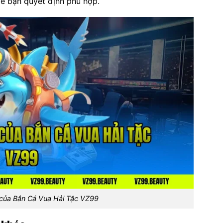
 để bạn quyết định phù hợp.
của Bắn Cá Vua Hải Tặc VZ99