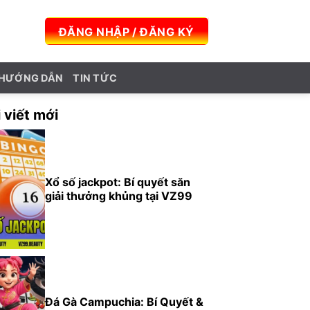
ĐĂNG NHẬP / ĐĂNG KÝ
HƯỚNG DẪN
TIN TỨC
 viết mới
Xổ số jackpot: Bí quyết săn
giải thưởng khủng tại VZ99
xổ số
ackpot
Đá Gà Campuchia: Bí Quyết &