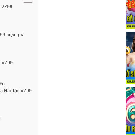
c VZ99
Ca
99 hiệu quả
c VZ99
xổ
iến
ua Hải Tặc VZ99
ái
soi
b