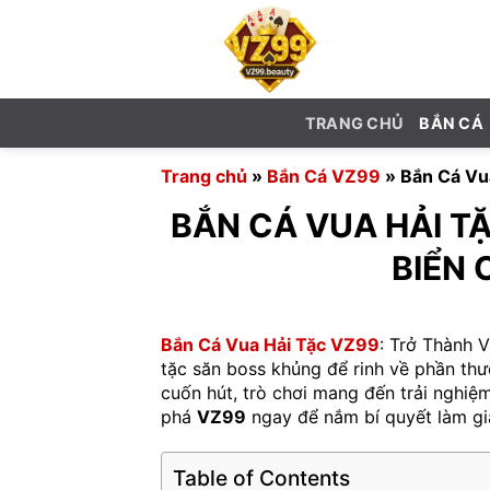
Bỏ
qua
nội
dung
TRANG CHỦ
BẮN CÁ
Trang chủ
»
Bắn Cá VZ99
»
Bắn Cá Vu
BẮN CÁ VUA HẢI T
BIỂN 
Bắn Cá Vua Hải Tặc VZ99
: Trở Thành V
tặc săn boss khủng để rinh về phần th
cuốn hút, trò chơi mang đến trải nghiệ
phá
VZ99
ngay để nắm bí quyết làm gi
Table of Contents