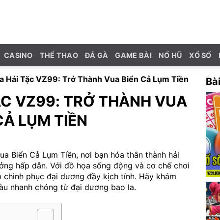
CASINO
THỂ THAO
ĐÁ GÀ
GAME BÀI
NỔ HŨ
XỔ SỐ
a Hải Tặc VZ99: Trở Thành Vua Biển Cả Lụm Tiền
Bài
ẶC VZ99: TRỞ THÀNH VUA
CẢ LỤM TIỀN
ua Biển Cả Lụm Tiền, nơi bạn hóa thân thành hải
j
ưởng hấp dẫn. Với đồ họa sống động và cơ chế chơi
m chinh phục đại dương đầy kịch tính. Hãy khám
àu nhanh chóng từ đại dương bao la.