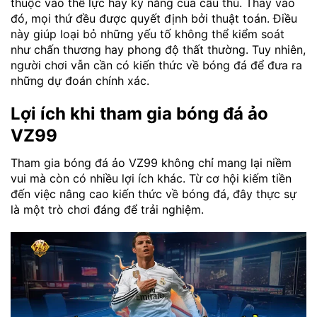
thuộc vào thể lực hay kỹ năng của cầu thủ. Thay vào
đó, mọi thứ đều được quyết định bởi thuật toán. Điều
này giúp loại bỏ những yếu tố không thể kiểm soát
như chấn thương hay phong độ thất thường. Tuy nhiên,
người chơi vẫn cần có kiến thức về bóng đá để đưa ra
những dự đoán chính xác.
Lợi ích khi tham gia bóng đá ảo
VZ99
Tham gia bóng đá ảo VZ99 không chỉ mang lại niềm
vui mà còn có nhiều lợi ích khác. Từ cơ hội kiếm tiền
đến việc nâng cao kiến thức về bóng đá, đây thực sự
là một trò chơi đáng để trải nghiệm.