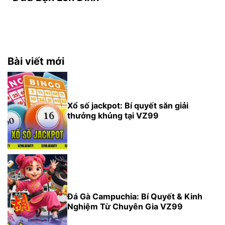
Bài viết mới
Xổ số jackpot: Bí quyết săn giải
thưởng khủng tại VZ99
xổ số jackpot
Đá Gà Campuchia: Bí Quyết & Kinh
Nghiệm Từ Chuyên Gia VZ99
Đá Gà