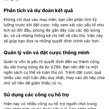
Phân tích và dự đoán kết quả
Không chỉ dựa vào may mắn, bạn cần phân tích kỹ
lưỡng trước khi đặt cược. Hãy xem xét các yếu tố như
lịch sử đối đầu, phong độ gần đây của các đội bóng
ảo, và cả những thống kê chi tiết về cầu thủ. Việc này
sẽ giúp bạn đưa ra những quyết định chính xác hơn.
Quản lý vốn và đặt cược thông minh
Quản lý vốn là yếu tố quyết định đến sự thành công
lâu dài trong bóng đá ảo VZ99. Bạn nên đặt ra một
ngân sách cụ thể và tuân thủ nó. Tránh đặt cược quá
nhiều vào một trận đấu duy nhất, thay vào đó hãy chia
nhỏ số tiền để giảm thiểu rủi ro.
Sử dụng các công cụ hỗ trợ
Hiện nay có nhiều công cụ hỗ trợ người chơi trong
việc phân tích và dự đoán kết quả. Các phần mềm