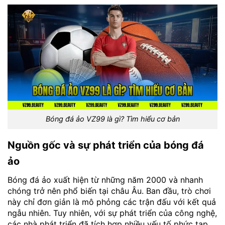
Bóng đá ảo VZ99 là gì? Tìm hiểu cơ bản
Nguồn gốc và sự phát triển của bóng đá
ảo
Bóng đá ảo xuất hiện từ những năm 2000 và nhanh
chóng trở nên phổ biến tại châu Âu. Ban đầu, trò chơi
này chỉ đơn giản là mô phỏng các trận đấu với kết quả
ngẫu nhiên. Tuy nhiên, với sự phát triển của công nghệ,
các nhà phát triển đã tích hợp nhiều yếu tố phức tạp