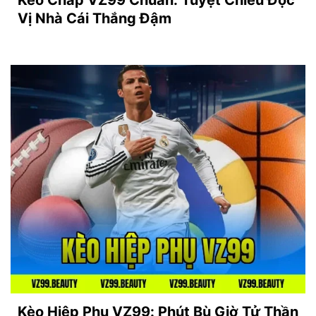
Kèo Chấp VZ99 Chuẩn: Tuyệt Chiêu Đọc
Vị Nhà Cái Thắng Đậm
kèo hiệp phụ vz99
Kèo Hiệp Phụ VZ99: Phút Bù Giờ Tử Thần