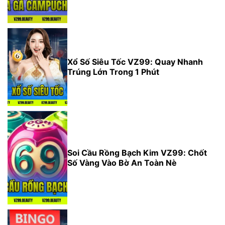
Campuchia
Xổ Số Siêu Tốc VZ99: Quay Nhanh
Trúng Lớn Trong 1 Phút
xổ số siêu tốc
Soi Cầu Rồng Bạch Kim VZ99: Chốt
Số Vàng Vào Bờ An Toàn Nè
soi cầu rồng
bạch kim