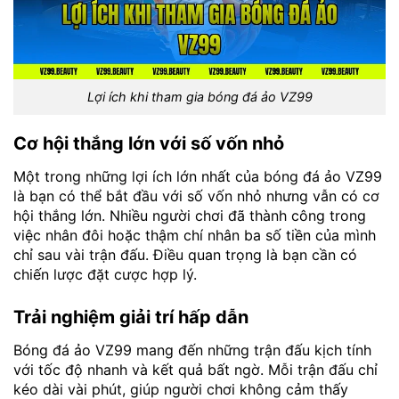
Lợi ích khi tham gia bóng đá ảo VZ99
Cơ hội thắng lớn với số vốn nhỏ
Một trong những lợi ích lớn nhất của bóng đá ảo VZ99
là bạn có thể bắt đầu với số vốn nhỏ nhưng vẫn có cơ
hội thắng lớn. Nhiều người chơi đã thành công trong
việc nhân đôi hoặc thậm chí nhân ba số tiền của mình
chỉ sau vài trận đấu. Điều quan trọng là bạn cần có
chiến lược đặt cược hợp lý.
Trải nghiệm giải trí hấp dẫn
Bóng đá ảo VZ99 mang đến những trận đấu kịch tính
với tốc độ nhanh và kết quả bất ngờ. Mỗi trận đấu chỉ
kéo dài vài phút, giúp người chơi không cảm thấy