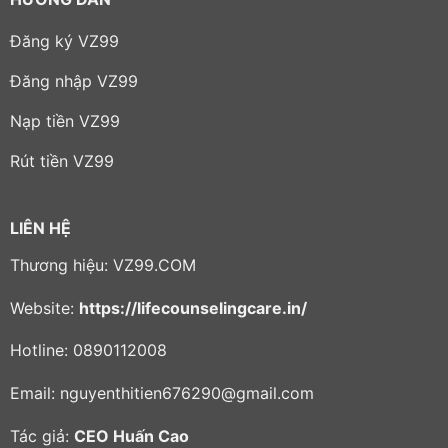
Đăng ký VZ99
Đăng nhập VZ99
Nạp tiền VZ99
Rút tiền VZ99
LIÊN HỆ
Thương hiệu: VZ99.COM
Website:
https://lifecounselingcare.in/
Hotline: 0890112008
Email:
nguyenthitien676290@gmail.com
Tác giả:
CEO Huấn Cao