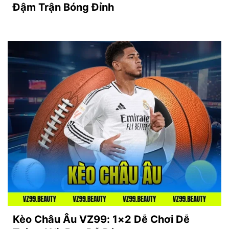
Đậm Trận Bóng Đỉnh
kèo châu âu
Kèo Châu Âu VZ99: 1×2 Dễ Chơi Dễ