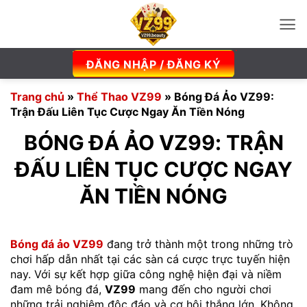
Bỏ
qua
nội
dung
ĐĂNG NHẬP / ĐĂNG KÝ
Trang chủ
»
Thể Thao VZ99
»
Bóng Đá Ảo VZ99:
Trận Đấu Liên Tục Cược Ngay Ăn Tiền Nóng
BÓNG ĐÁ ẢO VZ99: TRẬN
ĐẤU LIÊN TỤC CƯỢC NGAY
ĂN TIỀN NÓNG
Bóng đá ảo VZ99
đang trở thành một trong những trò
chơi hấp dẫn nhất tại các sàn cá cược trực tuyến hiện
nay. Với sự kết hợp giữa công nghệ hiện đại và niềm
đam mê bóng đá,
VZ99
mang đến cho người chơi
những trải nghiệm độc đáo và cơ hội thắng lớn. Không