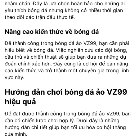
nhàm chán. Đây là lựa chọn hoàn hảo cho những ai
yêu thích bóng đá nhưng không có nhiều thời gian
theo dõi các trận đấu thực tế.
Nâng cao kiến thức về bóng đá
Để thành công trong bóng đá ảo VZ99, bạn cần phải
hiểu biết về bóng đá. Việc nghiên cứu các đội bóng,
cầu thủ và chiến thuật sẽ giúp bạn đưa ra những dự
đoán chính xác hơn. Đây cũng là cơ hội để bạn nâng
cao kiến thức và trở thành một chuyên gia trong lĩnh
vực này.
Hướng dẫn chơi bóng đá ảo VZ99
hiệu quả
Để đạt được thành công trong bóng đá ảo VZ99, bạn
cần có chiến lược chơi hợp lý. Dưới đây là những
hướng dẫn chi tiết giúp bạn tối ưu hóa cơ hội thắng
của mình.