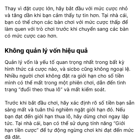
Thay vì đặt cược lớn, hãy bắt đầu với mức cược nhỏ
và tăng dần khi bạn cảm thấy tự tin hơn. Tại nhà cái,
bạn có thể chọn các bàn chơi với mức cược thấp để
làm quen với trò chơi trước khi chuyển sang các bàn
có mức cược cao hơn.
Không quản lý vốn hiệu quả
Quản lý vốn là yếu tố quan trọng nhất trong bất kỳ
hình thức cá cược nào, và sicbo cũng không ngoại lệ.
Nhiều người chơi không đặt ra giới hạn cho số tiền
mình có thể mất trong một phiên chơi, dẫn đến tình
trạng “đuổi theo thua lỗ” và mất kiểm soát.
Trước khi bắt đầu chơi, hãy xác định rõ số tiền bạn sẵn
sàng mất và tuân thủ nghiêm ngặt giới hạn đó. Nếu
bạn đạt đến giới hạn thua lỗ, hãy dừng chơi ngay lập
tức. Tại nhà cái, bạn có thể sử dụng tính năng “Giới
hạn tiền cược” để tự động ngừng chơi khi đạt đến mức
đã đặt.