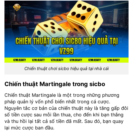
Chiến thuật chơi sicbo hiệu quả tại nhà cái
Chiến thuật Martingale trong sicbo
Chiến thuật Martingale là một trong những phương
pháp quản lý vốn phổ biến nhất trong cá cược.
Nguyên tắc cơ bản của chiến thuật này là tăng gấp đôi
số tiền cược sau mỗi lần thua, cho đến khi bạn thắng
và thu hồi lại tất cả số tiền đã mất. Sau đó, bạn quay
lại mức cược ban đầu.