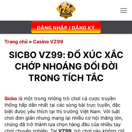
Bỏ
qua
nội
dung
ĐĂNG NHẬP / ĐĂNG KÝ
Trang chủ
»
Casino VZ99
SICBO VZ99: ĐỔ XÚC XẮC
CHỚP NHOÁNG ĐỔI ĐỜI
TRONG TÍCH TẮC
Sicbo
là một trong những trò chơi cá cược truyền
thống hấp dẫn nhất tại các sòng bài trực tuyến, đặc
biệt được yêu thích tại thị trường Việt Nam. Với luật
chơi đơn giản nhưng mang lại nhiều cơ hội thắng lớn,
chúng đã trở thành lựa chọn hàng đầu của nhiều tay
chơi chuyên nghiệp. Tại
VZ99
, trò chơi này không chỉ