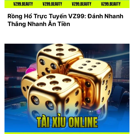
Rồng Hổ Trực Tuyến VZ99: Đánh Nhanh
Thắng Nhanh Ăn Tiền
tài xỉu online