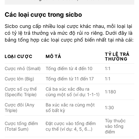
Các loại cược trong sicbo
Sicbo cung cấp nhiều loại cược khác nhau, mỗi loại lại
có tỷ lệ trả thưởng và mức độ rủi ro riêng. Dưới đây là
bảng tổng hợp các loại cược phổ biến nhất tại nhà cái:
TỶ LỆ TRẢ
LOẠI CƯỢC
MÔ TẢ
THƯỞNG
Cược nhỏ (Small)
Tổng điểm từ 4 đến 10
1:1
Cược lớn (Big)
Tổng điểm từ 11 đến 17
1:1
Cược số cụ thể
Cả ba xúc xắc đều ra
1:180
(Specific Triple)
cùng một số (ví dụ: 1-1-1)
Cược đôi (Any
Ba xúc xắc ra cùng một
1:30
Triple)
số bất kỳ
Tùy thuộc
Cược tổng điểm
Đặt cược vào tổng điểm
vào tổng
(Total Sum)
cụ thể (ví dụ: 4, 5, 6…)
điểm