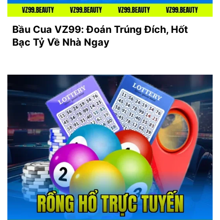
bầu cua vz99
Bầu Cua VZ99: Đoán Trúng Đích, Hốt
Bạc Tỷ Về Nhà Ngay
rồng hổ trực tuyến