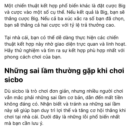
Một chiến thuật kết hợp phổ biến khác là đặt cược Big
và cược vào một số cụ thể. Nếu kết quả là Big, bạn sẽ
thắng cược Big. Nếu cả ba xúc xắc ra số bạn đã chọn,
bạn sẽ thắng cả hai cược với tỷ lệ trả thưởng cao.
Tại nhà cái, bạn có thể dễ dàng thực hiện các chiến
thuật kết hợp này nhờ giao diện trực quan và linh hoạt.
Hãy thử nghiệm và tìm ra sự kết hợp phù hợp nhất với
phong cách chơi của bạn.
Những sai lầm thường gặp khi chơi
sicbo
Dù sicbo là trò chơi đơn giản, nhưng nhiều người chơi
vẫn mắc phải những sai lầm cơ bản, dẫn đến mất tiền
không đáng có. Nhận biết và tránh xa những sai lầm
này sẽ giúp bạn duy trì lợi thế và tăng cơ hội thắng khi
chơi tại nhà cái. Dưới đây là những lỗi phổ biến nhất
mà bạn cần lưu ý.