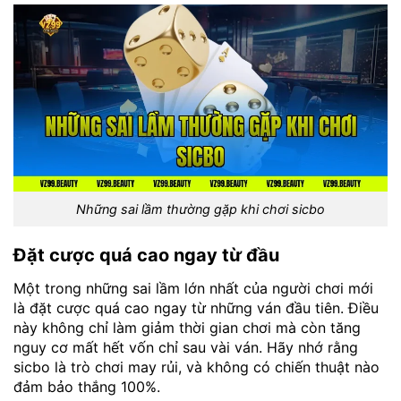
Những sai lầm thường gặp khi chơi sicbo
Đặt cược quá cao ngay từ đầu
Một trong những sai lầm lớn nhất của người chơi mới
là đặt cược quá cao ngay từ những ván đầu tiên. Điều
này không chỉ làm giảm thời gian chơi mà còn tăng
nguy cơ mất hết vốn chỉ sau vài ván. Hãy nhớ rằng
sicbo là trò chơi may rủi, và không có chiến thuật nào
đảm bảo thắng 100%.