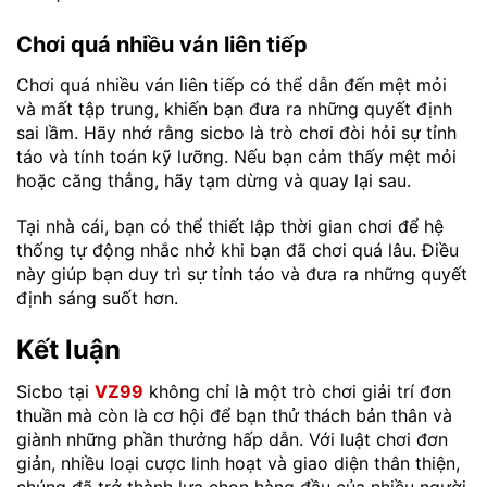
Chơi quá nhiều ván liên tiếp
Chơi quá nhiều ván liên tiếp có thể dẫn đến mệt mỏi
và mất tập trung, khiến bạn đưa ra những quyết định
sai lầm. Hãy nhớ rằng sicbo là trò chơi đòi hỏi sự tỉnh
táo và tính toán kỹ lưỡng. Nếu bạn cảm thấy mệt mỏi
hoặc căng thẳng, hãy tạm dừng và quay lại sau.
Tại nhà cái, bạn có thể thiết lập thời gian chơi để hệ
thống tự động nhắc nhở khi bạn đã chơi quá lâu. Điều
này giúp bạn duy trì sự tỉnh táo và đưa ra những quyết
định sáng suốt hơn.
Kết luận
Sicbo tại
VZ99
không chỉ là một trò chơi giải trí đơn
thuần mà còn là cơ hội để bạn thử thách bản thân và
giành những phần thưởng hấp dẫn. Với luật chơi đơn
giản, nhiều loại cược linh hoạt và giao diện thân thiện,