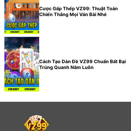
Cược Gấp Thếp VZ99: Thuật Toán
Chiến Thắng Mọi Ván Bài Nhé
cược gấp thếp
Cách Tạo Dàn Đề VZ99 Chuẩn Bất Bại
Trúng Quanh Năm Luôn
cách tạo dàn
đề