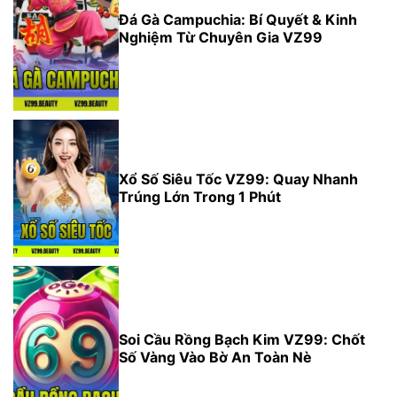
Đá Gà Campuchia: Bí Quyết & Kinh
Nghiệm Từ Chuyên Gia VZ99
Đá Gà
Campuchia
Xổ Số Siêu Tốc VZ99: Quay Nhanh
Trúng Lớn Trong 1 Phút
xổ số siêu tốc
Soi Cầu Rồng Bạch Kim VZ99: Chốt
Số Vàng Vào Bờ An Toàn Nè
soi cầu rồng