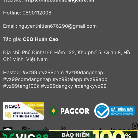
Hotline: 0890112008
Email:
nguyenthitien676290@gmail.com
Tác giả:
CEO Huấn Cao
Địa chỉ: Phú Định/166 Hẻm 122, Khu phố 5, Quận 8, Hồ
Chí Minh, Việt Nam
Hastag: #vz99 #vz99com #vz99dangnhap
#vz99comdangnhap #vz99taiapp #vz99app
#vz99tang100k #vz99dangky #dangkyvz99