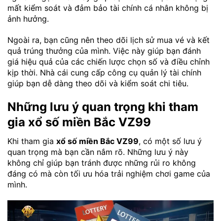
mất kiểm soát và đảm bảo tài chính cá nhân không bị
ảnh hưởng.
Ngoài ra, bạn cũng nên theo dõi lịch sử mua vé và kết
quả trúng thưởng của mình. Việc này giúp bạn đánh
giá hiệu quả của các chiến lược chọn số và điều chỉnh
kịp thời. Nhà cái cung cấp công cụ quản lý tài chính
giúp bạn dễ dàng theo dõi và kiểm soát chi tiêu.
Những lưu ý quan trọng khi tham
gia xổ số miền Bắc VZ99
Khi tham gia
xổ số miền Bắc VZ99
, có một số lưu ý
quan trọng mà bạn cần nắm rõ. Những lưu ý này
không chỉ giúp bạn tránh được những rủi ro không
đáng có mà còn tối ưu hóa trải nghiệm chơi game của
mình.