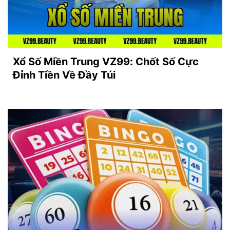
xổ số miền trung
Xổ Số Miền Trung VZ99: Chốt Số Cực
Đỉnh Tiền Về Đầy Túi