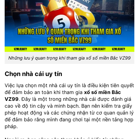
Những lưu ý quan trọng khi tham gia xổ số miền Bắc VZ99
Chọn nhà cái uy tín
Việc lựa chọn một nhà cái uy tín là điều kiện tiên quyết
để đảm bảo an toàn khi tham gia
xổ số miền Bắc
VZ99
. Đây là một trong những nhà cái được đánh giá
cao về độ tin cậy và minh bạch. Bạn nên kiểm tra giấy
phép hoạt động và các chứng nhận từ cơ quan quản lý
để đảm bảo rằng mình đang chơi tại một nền tảng hợp
pháp.