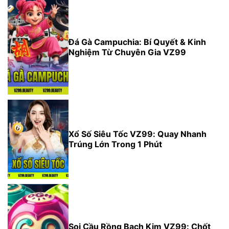
Đá Gà Campuchia: Bí Quyết & Kinh
Nghiệm Từ Chuyên Gia VZ99
Đá Gà
Campuchia
Xổ Số Siêu Tốc VZ99: Quay Nhanh
Trúng Lớn Trong 1 Phút
xổ số siêu tốc
Soi Cầu Rồng Bạch Kim VZ99: Chốt