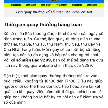
Lịch quay thưởng xổ số miền Bắc VZ99 chi tiết
Thời gian quay thưởng hàng tuần
Xổ số miền Bắc thường được tổ chức vào các ngày cố
định trong tuần. Cụ thể, lịch quay thưởng diễn ra vào
thứ Hai, thứ Ba, thứ Tư, thứ Năm, thứ Sáu, thứ Bảy và
Chủ Nhật hàng tuần. Mỗi ngày sẽ có một bộ số riêng
biệt, tạo nên sự đa dạng và hấp dẫn cho người chơi.
Với
xổ số miền Bắc VZ99
, bạn có thể dễ dàng tra cứu
lịch này thông qua website chính thức của VZ99.
Đặc biệt, thời gian quay thưởng thường diễn ra vào
buổi chiều, khoảng từ 16h30 đến 17h30. Điều này giúp
người chơi có thể theo dõi trực tiếp hoặc xem lại kết
quả sau khi quay. Việc nắm bắt thời gian chính xác sẽ
giúp bạn không bỏ lỡ bất kỳ cơ hội nào để kiểm tra vé
số của mình.