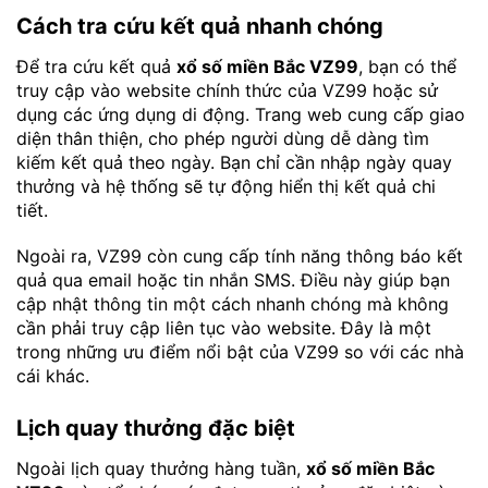
Cách tra cứu kết quả nhanh chóng
Để tra cứu kết quả
xổ số miền Bắc VZ99
, bạn có thể
truy cập vào website chính thức của VZ99 hoặc sử
dụng các ứng dụng di động. Trang web cung cấp giao
diện thân thiện, cho phép người dùng dễ dàng tìm
kiếm kết quả theo ngày. Bạn chỉ cần nhập ngày quay
thưởng và hệ thống sẽ tự động hiển thị kết quả chi
tiết.
Ngoài ra, VZ99 còn cung cấp tính năng thông báo kết
quả qua email hoặc tin nhắn SMS. Điều này giúp bạn
cập nhật thông tin một cách nhanh chóng mà không
cần phải truy cập liên tục vào website. Đây là một
trong những ưu điểm nổi bật của VZ99 so với các nhà
cái khác.
Lịch quay thưởng đặc biệt
Ngoài lịch quay thưởng hàng tuần,
xổ số miền Bắc