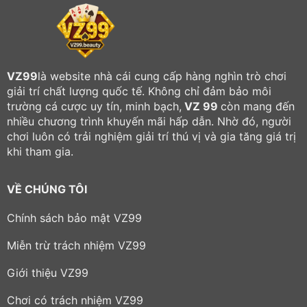
VZ99
là website nhà cái cung cấp hàng nghìn trò chơi
giải trí chất lượng quốc tế. Không chỉ đảm bảo môi
trường cá cược uy tín, minh bạch,
VZ 99
còn mang đến
nhiều chương trình khuyến mãi hấp dẫn. Nhờ đó, người
chơi luôn có trải nghiệm giải trí thú vị và gia tăng giá trị
khi tham gia.
VỀ CHÚNG TÔI
Chính sách bảo mật VZ99
Miễn trừ trách nhiệm VZ99
Giới thiệu VZ99
Chơi có trách nhiệm VZ99