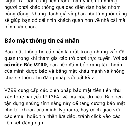
Ngoài ra, bạn cũng nên tham khảo ý kiến từ những
người chơi khác thông qua các diễn đàn hoặc nhóm
cộng đồng. Những đánh giá và phản hồi từ người dùng
sẽ giúp bạn có cái nhìn khách quan hơn về nhà cái mà
mình lựa chọn.
Bảo mật thông tin cá nhân
Bảo mật thông tin cá nhân là một trong những vấn đề
quan trọng khi tham gia các trò chơi trực tuyến. Với
xổ
số miền Bắc VZ99
, bạn nên đảm bảo rằng tài khoản
của mình được bảo vệ bằng mật khẩu mạnh và không
chia sẻ thông tin đăng nhập với bất kỳ ai.
VZ99 cung cấp các biện pháp bảo mật tiên tiến như
xác thực hai yếu tố (2FA) và mã hóa dữ liệu. Bạn nên
tận dụng những tính năng này để tăng cường bảo mật
cho tài khoản của mình. Ngoài ra, hãy cảnh giác với
các email hoặc tin nhắn lừa đảo, tránh click vào các
liên kết đáng ngờ.